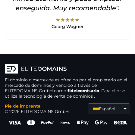
enseguida. Muy recomendable".
star
star
star
star
star
Georg Wagner
El dominio
cimertex.de
es ofrecido por el propietario
en el
mercado de dominios
y vendido a través de
ELITEDOMAINS GmbH como
fideicomisario
. Para ello se
utiliza la tecnología de venta de dominios
.
Pie de imprenta
Español
© 2026 ELITEDOMAINS GmbH