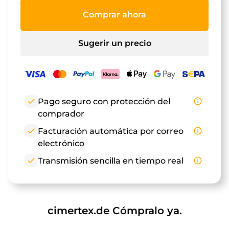
Comprar ahora
Sugerir un precio
check
Pago seguro con protección del
info_outline
comprador
check
Facturación automática por correo
info_outline
electrónico
check
Transmisión sencilla en tiempo real
info_outline
cimertex.de Cómpralo ya.