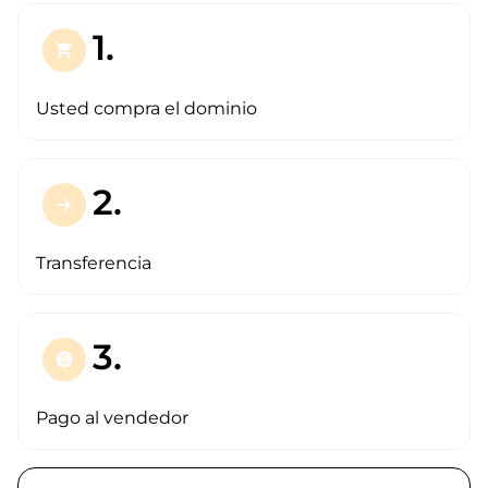
1.
shopping_cart
Usted compra el dominio
2.
arrow_forward
Transferencia
3.
paid
Pago al vendedor